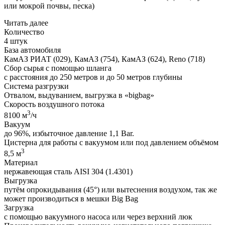
или мокрой почвы, песка)
Читать далее
Количество
4 штук
База автомобиля
КамАЗ РИАТ (029), КамАЗ (754), КамАЗ (624), Reno (718)
Сбор сырья с помощью шланга
с расстояния до 250 метров и до 50 метров глубины
Система разгрузки
Отвалом, выдуванием, выгрузка в «bigbag»
Скорость воздушного потока
3
8100 м
/ч
Вакуум
до 96%, избыточное давление 1,1 Bar.
Цистерна для работы с вакуумом или под давлением объёмом
3
8,5 м
Материал
нержавеющая сталь AISI 304 (1.4301)
Выгрузка
путём опрокидывания (45°) или вытеснения воздухом, так же
может производиться в мешки Big Bag
Загрузка
с помощью вакуумного насоса или через верхний люк